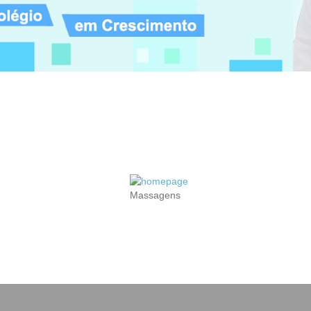
rvisionados, para Osteopatas e Acupuntores que queiram adquirir exper
Massagens