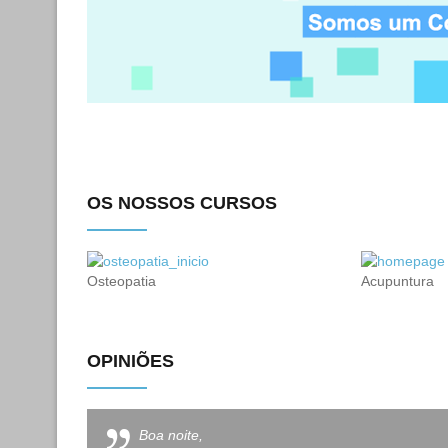
Abertos Estágios Profissionais em Prática Clínica, supe
na Avenida de Gaia. Saiba mais
aqui
.
OS NOSSOS CURSOS
Osteopatia
Acupuntura
OPINIÕES
Boa noite,