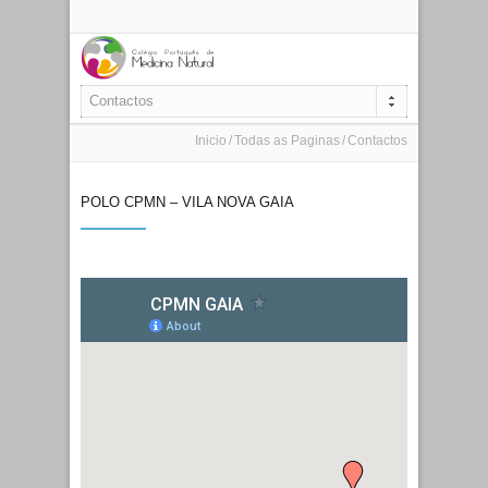
Contactos
Inicio
Todas as Paginas
Contactos
POLO CPMN – VILA NOVA GAIA
Telefone:
223759662
E-mail:
geral@cpmn.pt
Morada:
Rua do Telhado nº
81 (junto à Avenida da
República)
Apartado 16