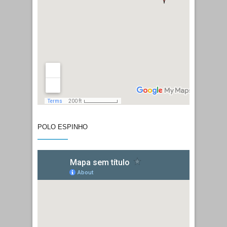
Cod. Postal:
4431 – 901 Vila
Nova de Gaia
Horário:
segunda a sexta-
feira – 8 às 19 horas |
sábado – 9 às 16 horas
POLO ESPINHO
Telefone:
221450132
E-mail:
geral@cpmn.pt
Morada:
Rua 36 Nº 582
Cod. Postal:
Apartado 443 –