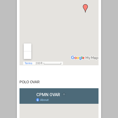
4501-868 Espinho
Horário:
9 às 12 e das 14 às
22 horas
POLO OVAR
Telefone:
221450133
E-mail:
geral@cpmn.pt
Morada:
Rua Eng. Adelino