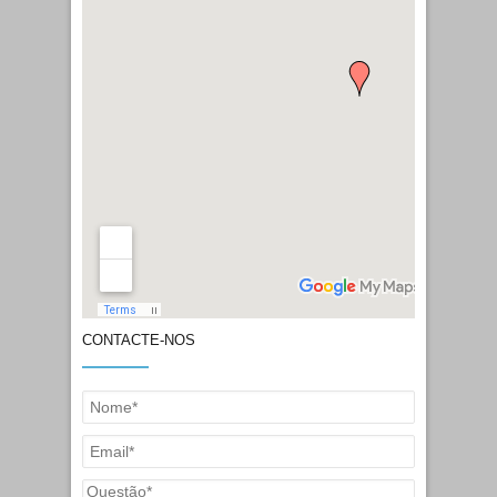
Amaro da Costa, nº 334
Cod. Postal:
3880-214 Ovar
Horário:
9 às 12 e das 14 às
22 horas
CONTACTE-NOS